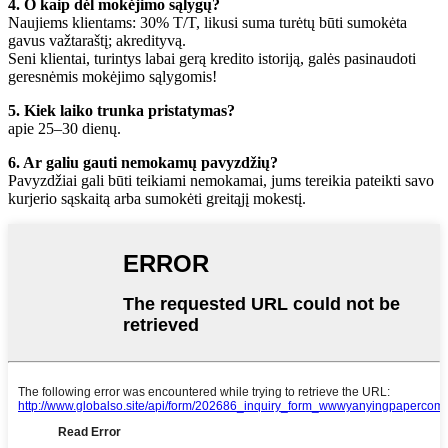
4. O kaip dėl mokėjimo sąlygų?
Naujiems klientams: 30% T/T, likusi suma turėtų būti sumokėta
gavus važtaraštį; akredityvą.
Seni klientai, turintys labai gerą kredito istoriją, galės pasinaudoti
geresnėmis mokėjimo sąlygomis!
5. Kiek laiko trunka pristatymas?
apie 25–30 dienų.
6. Ar galiu gauti nemokamų pavyzdžių?
Pavyzdžiai gali būti teikiami nemokamai, jums tereikia pateikti savo
kurjerio sąskaitą arba sumokėti greitąjį mokestį.