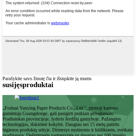
Parašykite savo žinutę čia ir išsiųskite ją mums
susijęs
produktai
„Foshan Yanying Paper Products Co., Ltd.“, pirmoji kartono
gamintoja Guangdonge, gali pasigirti puikiais privalumais:
Pradininkas provincijoje, lyderis šerdžių gamyboje. Pažangios
technologijos, išskirtinė kokybė. Daugiau nei 15 metų patirtis
higienos produktų srityje. Dėmesys motinoms ir kūdikiams, sveikata
svarbiausia. Dešimtmetis partnerystės su daugiau nei 100 įmonių.