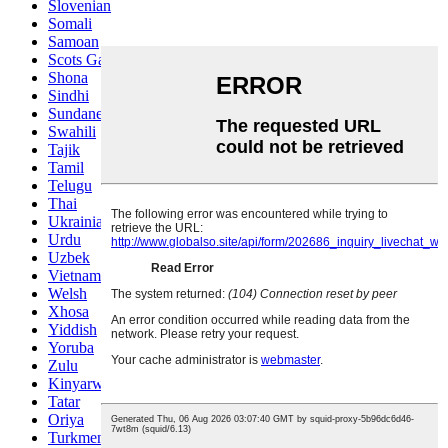
Slovenian
Somali
Samoan
Scots Gaelic
Shona
Sindhi
Sundanese
Swahili
Tajik
Tamil
Telugu
Thai
Ukrainian
Urdu
Uzbek
Vietnamese
Welsh
Xhosa
Yiddish
Yoruba
Zulu
Kinyarwanda
Tatar
Oriya
Turkmen