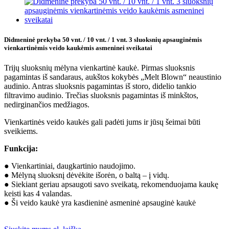
Didmeninė prekyba 50 vnt. / 10 vnt. / 1 ​​vnt. 3 sluoksnių apsauginėmis
vienkartinėmis veido kaukėmis asmeninei sveikatai
Trijų sluoksnių mėlyna vienkartinė kaukė. Pirmas sluoksnis
pagamintas iš sandaraus, aukštos kokybės „Melt Blown“ neaustinio
audinio. Antras sluoksnis pagamintas iš storo, didelio tankio
filtravimo audinio. Trečias sluoksnis pagamintas iš minkštos,
nedirginančios medžiagos.
Vienkartinės veido kaukės gali padėti jums ir jūsų šeimai būti
sveikiems.
Funkcija:
● Vienkartiniai, daugkartinio naudojimo.
● Mėlyną sluoksnį dėvėkite išorėn, o baltą – į vidų.
● Siekiant geriau apsaugoti savo sveikatą, rekomenduojama kaukę
keisti kas 4 valandas.
● Ši veido kaukė yra kasdieninė asmeninė apsauginė kaukė