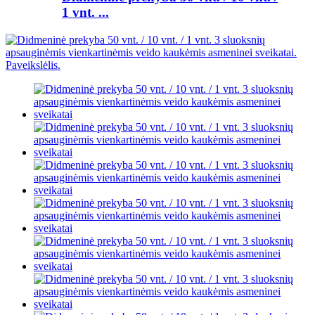
1 ​​vnt. ...