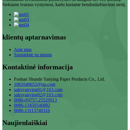
Siekiame tvaraus vystymosi, kartu kuriame bendradarbiavimo ateitį.
klientų aptarnavimas
Apie mus
Susisiekite su mumis
Kontaktinė informacija
Foshan Shunde Yanying Paper Products Co., Ltd.
1061640652@qq.com
salesyanying01@163.com
salesyanying02@163.com
0086-(0)757-25529913
0086-13450546882
0086-13113740316
Naujienlaiškiai