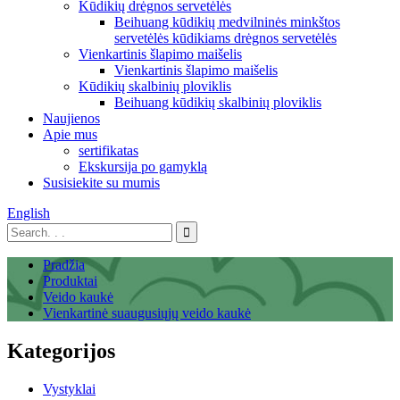
Kūdikių drėgnos servetėlės
Beihuang kūdikių medvilninės minkštos
servetėlės ​​kūdikiams drėgnos servetėlės
Vienkartinis šlapimo maišelis
Vienkartinis šlapimo maišelis
Kūdikių skalbinių ploviklis
Beihuang kūdikių skalbinių ploviklis
Naujienos
Apie mus
sertifikatas
Ekskursija po gamyklą
Susisiekite su mumis
English
Pradžia
Produktai
Veido kaukė
Vienkartinė suaugusiųjų veido kaukė
Kategorijos
Vystyklai