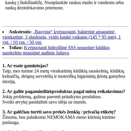
kaukę į šiukšliadėžę. Nusiplaukite rankas muilu ir vandeniu arba
rankų dezinfekavimo priemone.
Ankstesnis:
„Baoying“ kvėpuojanti, bakterinė apsauginė,
vienkartinė, 3 sluoksnių, veido kaukė vaikams (145 * 95 mm), 1
vnt. / 10 vnt. / 50 vnt.
Toliau:
Kvėpuojanti hidrofilinė SSS neaustinė kūdikių
sauskelnių neaustinė audinio žaliava
1. Ar esate gamintojas?
Taip, mes turime 24 metų vienkartinių kūdikių sauskelnių, kūdikių
kelnaičių, drėgnų servetėlių ir moteriškų higieninių įklotų gamybos
istoriją.
2. Ar galite pagaminti
tas
produktas pagal mūsų reikalavimus?
Jokių problemų, galima paremti pritaikytus produktus.
Sveiki atvykę pasidalinti savo idėja su mumis.
3. Ar galėčiau turėti savo prekės ženklą / privačią etiketę?
Žinoma, bus palaikoma NEMOKAMA meno kūrinių kūrimo
paslauga.