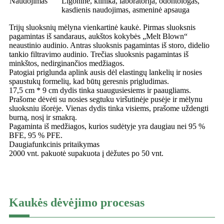
Naudojimas
Ligoninė, klinika, laboratorija, odontologas,
kasdienis naudojimas, asmeninė apsauga
Trijų sluoksnių mėlyna vienkartinė kaukė. Pirmas sluoksnis
pagamintas iš sandaraus, aukštos kokybės „Melt Blown“
neaustinio audinio. Antras sluoksnis pagamintas iš storo, didelio
tankio filtravimo audinio. Trečias sluoksnis pagamintas iš
minkštos, nedirginančios medžiagos.
Patogiai priglunda aplink ausis dėl elastingų lankelių ir nosies
spaustukų formelių, kad būtų geresnis prigludimas.
17,5 cm * 9 cm dydis tinka suaugusiesiems ir paaugliams.
Prašome dėvėti su nosies segtuku viršutinėje pusėje ir mėlynu
sluoksniu išorėje. Vienas dydis tinka visiems, prašome uždengti
burną, nosį ir smakrą.
Pagaminta iš medžiagos, kurios sudėtyje yra daugiau nei 95 %
BFE, 95 % PFE.
Daugiafunkcinis pritaikymas
2000 vnt. pakuotė supakuota į dėžutes po 50 vnt.
Kaukės dėvėjimo procesas