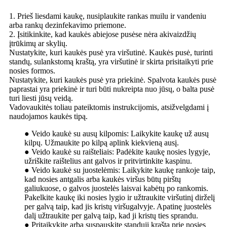
1. Prieš liesdami kaukę, nusiplaukite rankas muilu ir vandeniu
arba rankų dezinfekavimo priemone.
2. Įsitikinkite, kad kaukės abiejose pusėse nėra akivaizdžių
įtrūkimų ar skylių.
Nustatykite, kuri kaukės pusė yra viršutinė. Kaukės pusė, turinti
standų, sulankstomą kraštą, yra viršutinė ir skirta prisitaikyti prie
nosies formos.
Nustatykite, kuri kaukės pusė yra priekinė. Spalvota kaukės pusė
paprastai yra priekinė ir turi būti nukreipta nuo jūsų, o balta pusė
turi liesti jūsų veidą.
Vadovaukitės toliau pateiktomis instrukcijomis, atsižvelgdami į
naudojamos kaukės tipą.
● Veido kaukė su ausų kilpomis: Laikykite kaukę už ausų
kilpų. Užmaukite po kilpą aplink kiekvieną ausį.
● Veido kaukė su raišteliais: Padėkite kaukę nosies lygyje,
užriškite raištelius ant galvos ir pritvirtinkite kaspinu.
● Veido kaukė su juostelėmis: Laikykite kaukę rankoje taip,
kad nosies antgalis arba kaukės viršus būtų pirštų
galiukuose, o galvos juostelės laisvai kabėtų po rankomis.
Pakelkite kaukę iki nosies lygio ir užtraukite viršutinį dirželį
per galvą taip, kad jis kristų viršugalvyje. Apatinę juostelės
dalį užtraukite per galvą taip, kad ji kristų ties sprandu.
● Pritaikykite arba suspauskite standųjį kraštą prie nosies