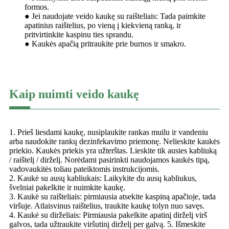
formos.
● Jei naudojate veido kaukę su raišteliais: Tada paimkite
apatinius raištelius, po vieną į kiekvieną ranką, ir
pritvirtinkite kaspinu ties sprandu.
● Kaukės apačią pritraukite prie burnos ir smakro.
Kaip nuimti veido kaukę
1. Prieš liesdami kaukę, nusiplaukite rankas muilu ir vandeniu
arba naudokite rankų dezinfekavimo priemonę. Nelieskite kaukės
priekio. Kaukės priekis yra užterštas. Lieskite tik ausies kabliuką
/ raištelį / dirželį. Norėdami pasirinkti naudojamos kaukės tipą,
vadovaukitės toliau pateiktomis instrukcijomis.
2. Kaukė su ausų kabliukais: Laikykite du ausų kabliukus,
švelniai pakelkite ir nuimkite kaukę.
3. Kaukė su raišteliais: pirmiausia atsekite kaspiną apačioje, tada
viršuje. Atlaisvinus raištelius, traukite kaukę tolyn nuo savęs.
4. Kaukė su dirželiais: Pirmiausia pakelkite apatinį dirželį virš
galvos, tada užtraukite viršutinį dirželį per galvą. 5. Išmeskite