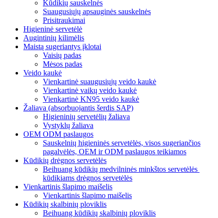
Kūdikių sauskelnės
Suaugusiųjų apsauginės sauskelnės
Prisitraukimai
Higieninė servetėlė
Augintinių kilimėlis
Maistą sugeriantys įklotai
Vaisių padas
Mėsos padas
Veido kaukė
Vienkartinė suaugusiųjų veido kaukė
Vienkartinė vaikų veido kaukė
Vienkartinė KN95 veido kaukė
Žaliava (absorbuojantis šerdis SAP)
Higieninių servetėlių žaliava
Vystyklų žaliava
OEM ODM paslaugos
Sauskelnių higieninės servetėlės, visos sugeriančios
pagalvėlės, OEM ir ODM paslaugos teikiamos
Kūdikių drėgnos servetėlės
Beihuang kūdikių medvilninės minkštos servetėlės ​​
kūdikiams drėgnos servetėlės
Vienkartinis šlapimo maišelis
Vienkartinis šlapimo maišelis
Kūdikių skalbinių ploviklis
Beihuang kūdikių skalbinių ploviklis