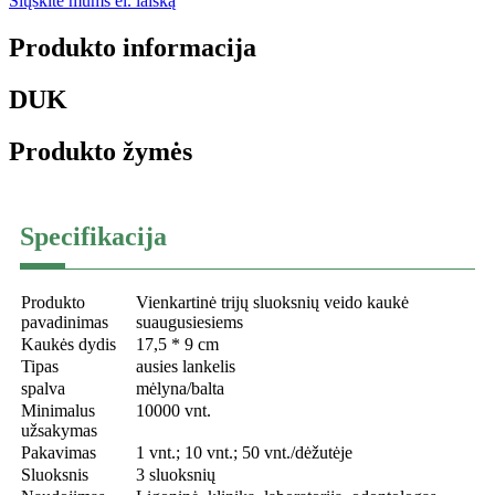
Siųskite mums el. laišką
Produkto informacija
DUK
Produkto žymės
Specifikacija
Produkto
Vienkartinė trijų sluoksnių veido kaukė
pavadinimas
suaugusiesiems
Kaukės dydis
17,5 * 9 cm
Tipas
ausies lankelis
spalva
mėlyna/balta
Minimalus
10000 vnt.
užsakymas
Pakavimas
1 vnt.; 10 vnt.; 50 vnt./dėžutėje
Sluoksnis
3 sluoksnių