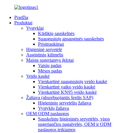
Pradžia
Produktai
Vystyklai
Kūdikių sauskelnės
Suaugusiųjų apsauginės sauskelnės
Prisitraukimai
Higieninė servetėlė
Augintinių kilimėlis
Maistą sugeriantys įklotai
Vaisių padas
Mėsos padas
Veido kaukė
Vienkartinė suaugusiųjų veido kaukė
Vienkartinė vaikų veido kaukė
Vienkartinė KN95 veido kaukė
Žaliava (absorbuojantis šerdis SAP)
Higieninių servetėlių žaliava
Vystyklų žaliava
OEM ODM paslaugos
Sauskelnių higieninės servetėlės, visos
sugeriančios pagalvėlės, OEM ir ODM
paslaugos teikiamos