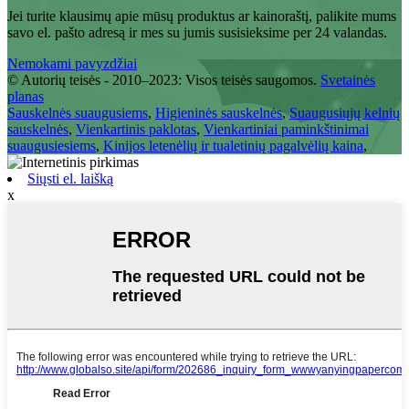
Jei turite klausimų apie mūsų produktus ar kainoraštį, palikite mums
savo el. pašto adresą ir mes su jumis susisieksime per 24 valandas.
Nemokami pavyzdžiai
© Autorių teisės - 2010–2023: Visos teisės saugomos.
Svetainės
planas
Sauskelnės suaugusiems
,
Higieninės sauskelnės
,
Suaugusiųjų kelnių
sauskelnės
,
Vienkartinis paklotas
,
Vienkartiniai paminkštinimai
suaugusiesiems
,
Kinijos letenėlių ir tualetinių pagalvėlių kaina
,
Siųsti el. laišką
x