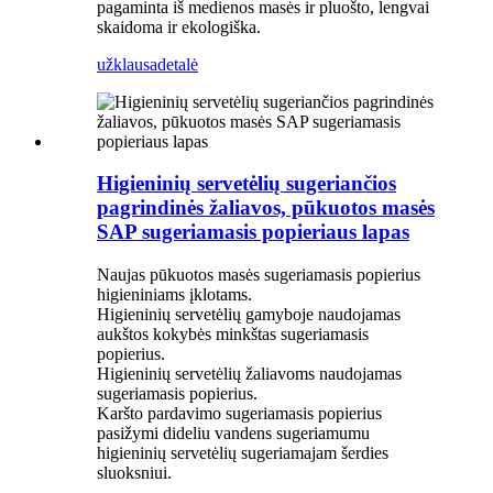
pagaminta iš medienos masės ir pluošto, lengvai
skaidoma ir ekologiška.
užklausa
detalė
Higieninių servetėlių sugeriančios
pagrindinės žaliavos, pūkuotos masės
SAP sugeriamasis popieriaus lapas
Naujas pūkuotos masės sugeriamasis popierius
higieniniams įklotams.
Higieninių servetėlių gamyboje naudojamas
aukštos kokybės minkštas sugeriamasis
popierius.
Higieninių servetėlių žaliavoms naudojamas
sugeriamasis popierius.
Karšto pardavimo sugeriamasis popierius
pasižymi dideliu vandens sugeriamumu
higieninių servetėlių sugeriamajam šerdies
sluoksniui.