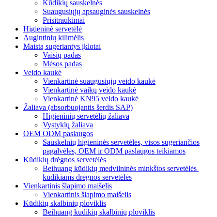
Kūdikių sauskelnės
Suaugusiųjų apsauginės sauskelnės
Prisitraukimai
Higieninė servetėlė
Augintinių kilimėlis
Maistą sugeriantys įklotai
Vaisių padas
Mėsos padas
Veido kaukė
Vienkartinė suaugusiųjų veido kaukė
Vienkartinė vaikų veido kaukė
Vienkartinė KN95 veido kaukė
Žaliava (absorbuojantis šerdis SAP)
Higieninių servetėlių žaliava
Vystyklų žaliava
OEM ODM paslaugos
Sauskelnių higieninės servetėlės, visos sugeriančios
pagalvėlės, OEM ir ODM paslaugos teikiamos
Kūdikių drėgnos servetėlės
Beihuang kūdikių medvilninės minkštos servetėlės ​​
kūdikiams drėgnos servetėlės
Vienkartinis šlapimo maišelis
Vienkartinis šlapimo maišelis
Kūdikių skalbinių ploviklis
Beihuang kūdikių skalbinių ploviklis