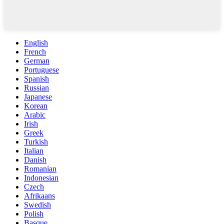
English
French
German
Portuguese
Spanish
Russian
Japanese
Korean
Arabic
Irish
Greek
Turkish
Italian
Danish
Romanian
Indonesian
Czech
Afrikaans
Swedish
Polish
Basque