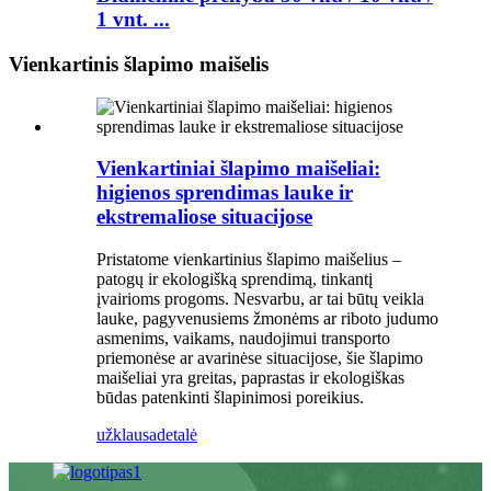
1 ​​vnt. ...
Vienkartinis šlapimo maišelis
Vienkartiniai šlapimo maišeliai:
higienos sprendimas lauke ir
ekstremaliose situacijose
Pristatome vienkartinius šlapimo maišelius –
patogų ir ekologišką sprendimą, tinkantį
įvairioms progoms. Nesvarbu, ar tai būtų veikla
lauke, pagyvenusiems žmonėms ar riboto judumo
asmenims, vaikams, naudojimui transporto
priemonėse ar avarinėse situacijose, šie šlapimo
maišeliai yra greitas, paprastas ir ekologiškas
būdas patenkinti šlapinimosi poreikius.
užklausa
detalė