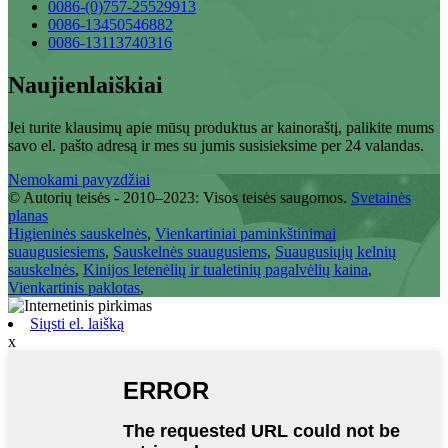
0086-(0)757-25529913
0086-13450546882
0086-13113740316
Naujienlaiškiai
Jei turite klausimų apie mūsų produktus ar kainoraštį, palikite mums
savo el. pašto adresą ir mes su jumis susisieksime per 24 valandas.
Nemokami pavyzdžiai
© Autorių teisės - 2010–2023: Visos teisės saugomos.
Svetainės
planas
Higieninės sauskelnės
,
Vienkartiniai paminkštinimai
suaugusiesiems
,
Sauskelnės suaugusiems
,
Suaugusiųjų kelnių
sauskelnės
,
Kinijos letenėlių ir tualetinių pagalvėlių kaina
,
Vienkartinis paklotas
,
Siųsti el. laišką
x