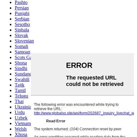
Pashto
Persian
Punjabi
Serbian
Sesotho
Sinhala
Slovak
Slovenian
Somali
Samoan
Scots Gaelic
Shona
Sindhi
Sundanese
Swahili
Tajik
Tamil
Telugu
Thai
Ukrainian
Urdu
Uzbek
Vietnamese
Welsh
Xhosa