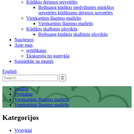
Kūdikių drėgnos servetėlės
Beihuang kūdikių medvilninės minkštos
servetėlės ​​kūdikiams drėgnos servetėlės
Vienkartinis šlapimo maišelis
Vienkartinis šlapimo maišelis
Kūdikių skalbinių ploviklis
Beihuang kūdikių skalbinių ploviklis
Naujienos
Apie mus
sertifikatas
Ekskursija po gamyklą
Susisiekite su mumis
English
Pradžia
Produktai
Vienkartinis šlapimo maišelis
Vienkartinis šlapimo maišelis
Kategorijos
Vystyklai