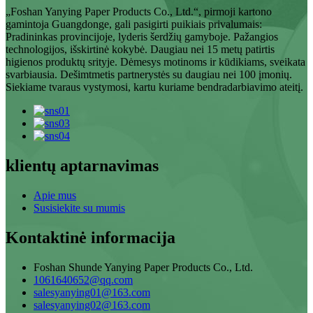
„Foshan Yanying Paper Products Co., Ltd.“, pirmoji kartono
gamintoja Guangdonge, gali pasigirti puikiais privalumais:
Pradininkas provincijoje, lyderis šerdžių gamyboje. Pažangios
technologijos, išskirtinė kokybė. Daugiau nei 15 metų patirtis
higienos produktų srityje. Dėmesys motinoms ir kūdikiams, sveikata
svarbiausia. Dešimtmetis partnerystės su daugiau nei 100 įmonių.
Siekiame tvaraus vystymosi, kartu kuriame bendradarbiavimo ateitį.
klientų aptarnavimas
Apie mus
Susisiekite su mumis
Kontaktinė informacija
Foshan Shunde Yanying Paper Products Co., Ltd.
1061640652@qq.com
salesyanying01@163.com
salesyanying02@163.com