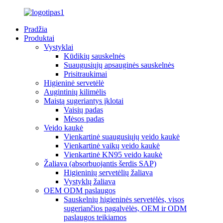
Pradžia
Produktai
Vystyklai
Kūdikių sauskelnės
Suaugusiųjų apsauginės sauskelnės
Prisitraukimai
Higieninė servetėlė
Augintinių kilimėlis
Maistą sugeriantys įklotai
Vaisių padas
Mėsos padas
Veido kaukė
Vienkartinė suaugusiųjų veido kaukė
Vienkartinė vaikų veido kaukė
Vienkartinė KN95 veido kaukė
Žaliava (absorbuojantis šerdis SAP)
Higieninių servetėlių žaliava
Vystyklų žaliava
OEM ODM paslaugos
Sauskelnių higieninės servetėlės, visos
sugeriančios pagalvėlės, OEM ir ODM
paslaugos teikiamos