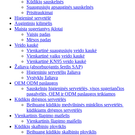
Kūdikių sauskelnės
Suaugusiųjų apsauginės sauskelnės
Prisitraukimai
Higieninė servetėlė
Augintinių kilimėlis
Maistą sugeriantys įklotai
Vaisių padas
Mėsos padas
Veido kaukė
Vienkartinė suaugusiųjų veido kaukė
Vienkartinė vaikų veido kaukė
Vienkartinė KN95 veido kaukė
Žaliava (absorbuojantis šerdis SAP)
Higieninių servetėlių žaliava
Vystyklų žaliava
OEM ODM paslaugos
Sauskelnių higieninės servetėlės, visos sugeriančios
pagalvėlės, OEM ir ODM paslaugos teikiamos
Kūdikių drėgnos servetėlės
Beihuang kūdikių medvilninės minkštos servetėlės ​​
kūdikiams drėgnos servetėlės
Vienkartinis šlapimo maišelis
Vienkartinis šlapimo maišelis
Kūdikių skalbinių ploviklis
Beihuang kūdikių skalbinių ploviklis