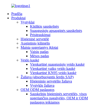
Pradžia
Produktai
Vystyklai
Kūdikių sauskelnės
Suaugusiųjų apsauginės sauskelnės
Prisitraukimai
Higieninė servetėlė
Augintinių kilimėlis
Maistą sugeriantys įklotai
Vaisių padas
Mėsos padas
Veido kaukė
Vienkartinė suaugusiųjų veido kaukė
Vienkartinė vaikų veido kaukė
Vienkartinė KN95 veido kaukė
Žaliava (absorbuojantis šerdis SAP)
Higieninių servetėlių žaliava
Vystyklų žaliava
OEM ODM paslaugos
Sauskelnių higieninės servetėlės, visos
sugeriančios pagalvėlės, OEM ir ODM
paslaugos teikiamos