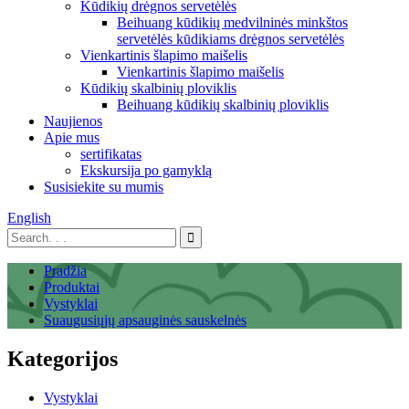
Kūdikių drėgnos servetėlės
Beihuang kūdikių medvilninės minkštos
servetėlės ​​kūdikiams drėgnos servetėlės
Vienkartinis šlapimo maišelis
Vienkartinis šlapimo maišelis
Kūdikių skalbinių ploviklis
Beihuang kūdikių skalbinių ploviklis
Naujienos
Apie mus
sertifikatas
Ekskursija po gamyklą
Susisiekite su mumis
English
Pradžia
Produktai
Vystyklai
Suaugusiųjų apsauginės sauskelnės
Kategorijos
Vystyklai