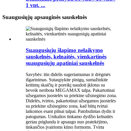
1 ​​vnt. ...
Suaugusiųjų apsauginės sauskelnės
Suaugusiųjų šlapimo nelaikymo
sauskelnės, kelnaitės, vienkartinės
suaugusiųjų apatiniai sauskelnės
Savybės: itin didelis sugeriamumas ir drėgmės
išgarinimas. Sutaupykite pinigų, sumažinkite
keitimų skaičių ir poreikį naudoti įklotus su
beveik neribota MEGAMAX talpa. Pakartotinai
užsegamos juostelės su priekine užsisegimo zona.
Didelės, tvirtos, pakartotinai užsegamos juostelės
su priekine užsisegimo zona, kad būtų tvirtai
laikomos esant pilnai talpai. Patobulintas dydis ir
patogumas. Unikalios tinkamo dydžio kelnaitės
geriau priglunda ir apsaugo nuo pratekėjimo,
tinkančios įvairioms kūno formoms. Tvirta