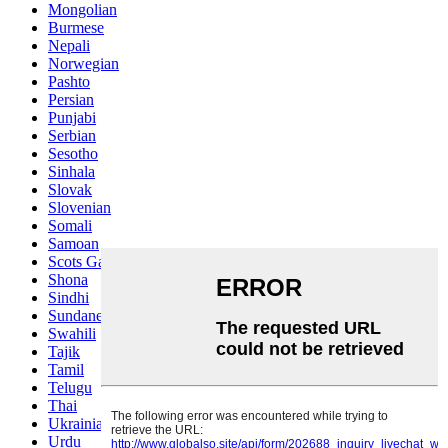
Mongolian
Burmese
Nepali
Norwegian
Pashto
Persian
Punjabi
Serbian
Sesotho
Sinhala
Slovak
Slovenian
Somali
Samoan
Scots Gaelic
Shona
Sindhi
Sundanese
Swahili
Tajik
Tamil
Telugu
Thai
Ukrainian
Urdu