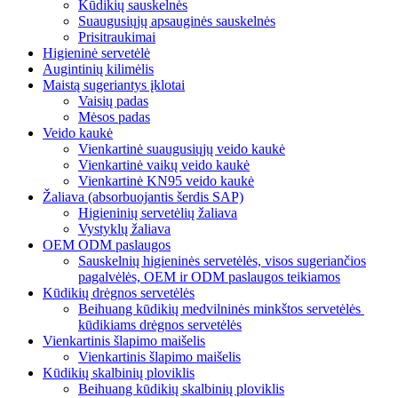
Kūdikių sauskelnės
Suaugusiųjų apsauginės sauskelnės
Prisitraukimai
Higieninė servetėlė
Augintinių kilimėlis
Maistą sugeriantys įklotai
Vaisių padas
Mėsos padas
Veido kaukė
Vienkartinė suaugusiųjų veido kaukė
Vienkartinė vaikų veido kaukė
Vienkartinė KN95 veido kaukė
Žaliava (absorbuojantis šerdis SAP)
Higieninių servetėlių žaliava
Vystyklų žaliava
OEM ODM paslaugos
Sauskelnių higieninės servetėlės, visos sugeriančios
pagalvėlės, OEM ir ODM paslaugos teikiamos
Kūdikių drėgnos servetėlės
Beihuang kūdikių medvilninės minkštos servetėlės ​​
kūdikiams drėgnos servetėlės
Vienkartinis šlapimo maišelis
Vienkartinis šlapimo maišelis
Kūdikių skalbinių ploviklis
Beihuang kūdikių skalbinių ploviklis