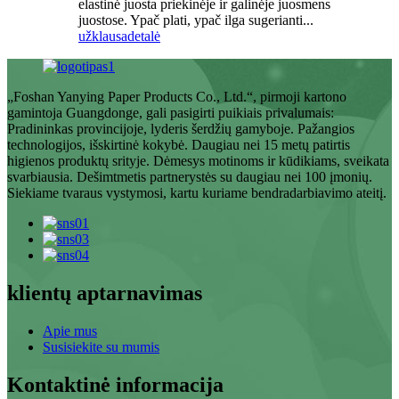
elastinė juosta priekinėje ir galinėje juosmens
juostose. Ypač plati, ypač ilga sugerianti...
užklausa
detalė
„Foshan Yanying Paper Products Co., Ltd.“, pirmoji kartono
gamintoja Guangdonge, gali pasigirti puikiais privalumais:
Pradininkas provincijoje, lyderis šerdžių gamyboje. Pažangios
technologijos, išskirtinė kokybė. Daugiau nei 15 metų patirtis
higienos produktų srityje. Dėmesys motinoms ir kūdikiams, sveikata
svarbiausia. Dešimtmetis partnerystės su daugiau nei 100 įmonių.
Siekiame tvaraus vystymosi, kartu kuriame bendradarbiavimo ateitį.
klientų aptarnavimas
Apie mus
Susisiekite su mumis
Kontaktinė informacija