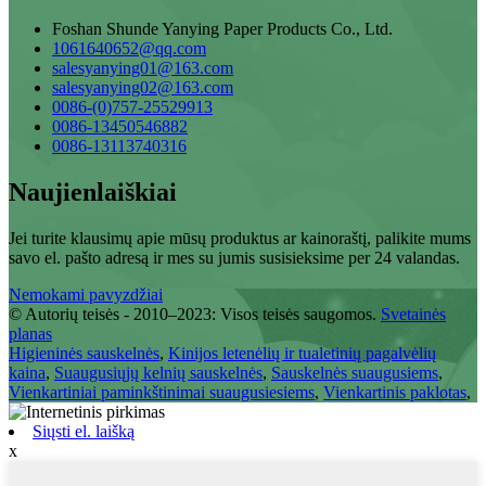
Foshan Shunde Yanying Paper Products Co., Ltd.
1061640652@qq.com
salesyanying01@163.com
salesyanying02@163.com
0086-(0)757-25529913
0086-13450546882
0086-13113740316
Naujienlaiškiai
Jei turite klausimų apie mūsų produktus ar kainoraštį, palikite mums
savo el. pašto adresą ir mes su jumis susisieksime per 24 valandas.
Nemokami pavyzdžiai
© Autorių teisės - 2010–2023: Visos teisės saugomos.
Svetainės
planas
Higieninės sauskelnės
,
Kinijos letenėlių ir tualetinių pagalvėlių
kaina
,
Suaugusiųjų kelnių sauskelnės
,
Sauskelnės suaugusiems
,
Vienkartiniai paminkštinimai suaugusiesiems
,
Vienkartinis paklotas
,
Siųsti el. laišką
x