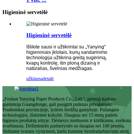
Higieninė servetėlė
Higieninė servetėlė
Išlikite sausi ir užtikrintai su „Yanying“
higieniniais įklotais, kurių sandarinimo
technologija užtikrina greitą sugėrimą,
kvapų kontrolę, itin ploną dizainą ir
natūralias, švelnias medžiagas.
užklausa
detalė
„Foshan Yanying Paper Products Co., Ltd.“, pirmoji kartono
gamintoja Guangdonge, gali pasigirti puikiais privalumais:
Pradininkas provincijoje, lyderis šerdžių gamyboje. Pažangios
technologijos, išskirtinė kokybė. Daugiau nei 15 metų patirtis
higienos produktų srityje. Dėmesys motinoms ir kūdikiams, sveikata
svarbiausia. Dešimtmetis partnerystės su daugiau nei 100 įmonių.
Siekiame tvaraus vystymosi, kartu kuriame bendradarbiavimo ateitį.