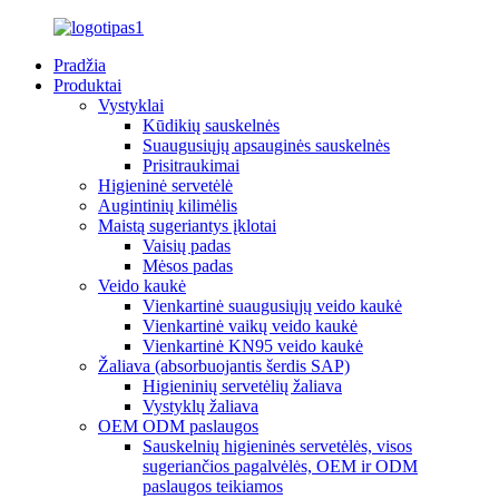
Pradžia
Produktai
Vystyklai
Kūdikių sauskelnės
Suaugusiųjų apsauginės sauskelnės
Prisitraukimai
Higieninė servetėlė
Augintinių kilimėlis
Maistą sugeriantys įklotai
Vaisių padas
Mėsos padas
Veido kaukė
Vienkartinė suaugusiųjų veido kaukė
Vienkartinė vaikų veido kaukė
Vienkartinė KN95 veido kaukė
Žaliava (absorbuojantis šerdis SAP)
Higieninių servetėlių žaliava
Vystyklų žaliava
OEM ODM paslaugos
Sauskelnių higieninės servetėlės, visos
sugeriančios pagalvėlės, OEM ir ODM
paslaugos teikiamos