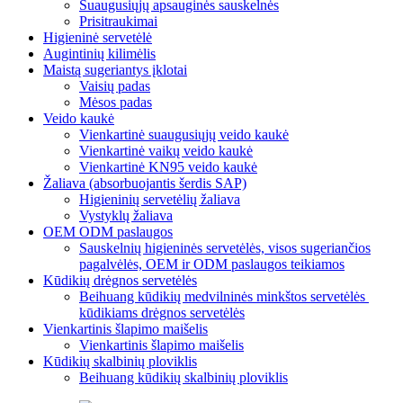
Suaugusiųjų apsauginės sauskelnės
Prisitraukimai
Higieninė servetėlė
Augintinių kilimėlis
Maistą sugeriantys įklotai
Vaisių padas
Mėsos padas
Veido kaukė
Vienkartinė suaugusiųjų veido kaukė
Vienkartinė vaikų veido kaukė
Vienkartinė KN95 veido kaukė
Žaliava (absorbuojantis šerdis SAP)
Higieninių servetėlių žaliava
Vystyklų žaliava
OEM ODM paslaugos
Sauskelnių higieninės servetėlės, visos sugeriančios
pagalvėlės, OEM ir ODM paslaugos teikiamos
Kūdikių drėgnos servetėlės
Beihuang kūdikių medvilninės minkštos servetėlės ​​
kūdikiams drėgnos servetėlės
Vienkartinis šlapimo maišelis
Vienkartinis šlapimo maišelis
Kūdikių skalbinių ploviklis
Beihuang kūdikių skalbinių ploviklis