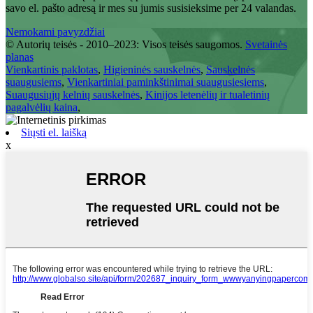
savo el. pašto adresą ir mes su jumis susisieksime per 24 valandas.
Nemokami pavyzdžiai
© Autorių teisės - 2010–2023: Visos teisės saugomos.
Svetainės
planas
Vienkartinis paklotas
,
Higieninės sauskelnės
,
Sauskelnės
suaugusiems
,
Vienkartiniai paminkštinimai suaugusiesiems
,
Suaugusiųjų kelnių sauskelnės
,
Kinijos letenėlių ir tualetinių
pagalvėlių kaina
,
Siųsti el. laišką
x