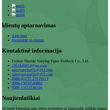
klientų aptarnavimas
Apie mus
Susisiekite su mumis
Kontaktinė informacija
Foshan Shunde Yanying Paper Products Co., Ltd.
1061640652@qq.com
salesyanying01@163.com
salesyanying02@163.com
0086-(0)757-25529913
0086-13450546882
0086-13113740316
Naujienlaiškiai
Jei turite klausimų apie mūsų produktus ar kainoraštį, palikite mums