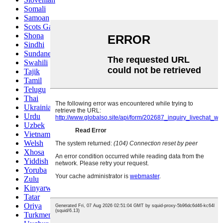
Somali
Samoan
Scots Gaelic
Shona
Sindhi
Sundanese
Swahili
Tajik
Tamil
Telugu
Thai
Ukrainian
Urdu
Uzbek
Vietnamese
Welsh
Xhosa
Yiddish
Yoruba
Zulu
Kinyarwanda
Tatar
Oriya
Turkmen