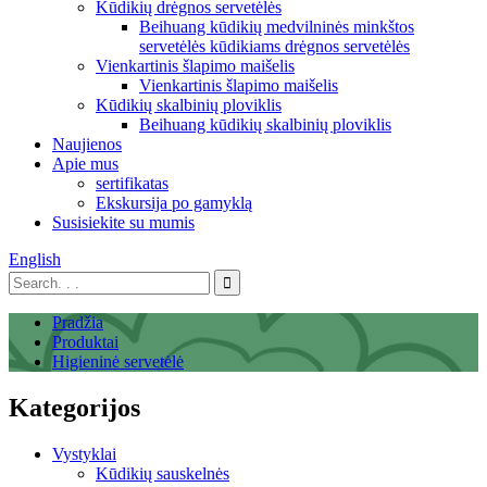
Kūdikių drėgnos servetėlės
Beihuang kūdikių medvilninės minkštos
servetėlės ​​kūdikiams drėgnos servetėlės
Vienkartinis šlapimo maišelis
Vienkartinis šlapimo maišelis
Kūdikių skalbinių ploviklis
Beihuang kūdikių skalbinių ploviklis
Naujienos
Apie mus
sertifikatas
Ekskursija po gamyklą
Susisiekite su mumis
English
Pradžia
Produktai
Higieninė servetėlė
Kategorijos
Vystyklai
Kūdikių sauskelnės