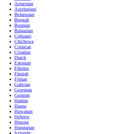
Armenian
Azerbaijani
Belarusian
Bengali
Bosnian
Bulgarian
Cebuano
Chichewa
Corsican
Croatian
Dutch
Estonian
Filipino
Finnish
Frisian
Galician
Georgian
Gujarati
Haitian
Hausa
Hawaiian
Hebrew
Hmong
Hungarian
Icelandic