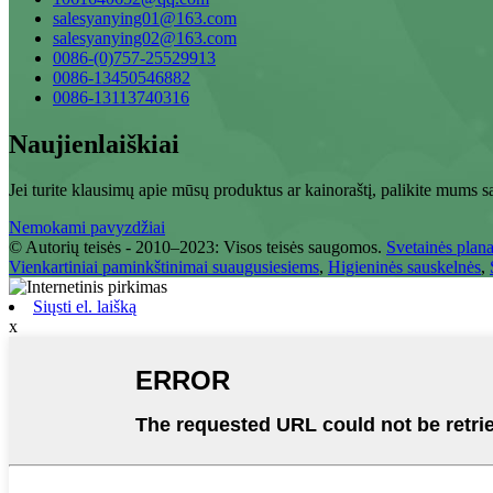
salesyanying01@163.com
salesyanying02@163.com
0086-(0)757-25529913
0086-13450546882
0086-13113740316
Naujienlaiškiai
Jei turite klausimų apie mūsų produktus ar kainoraštį, palikite mums s
Nemokami pavyzdžiai
© Autorių teisės - 2010–2023: Visos teisės saugomos.
Svetainės plan
Vienkartiniai paminkštinimai suaugusiesiems
,
Higieninės sauskelnės
,
Siųsti el. laišką
x