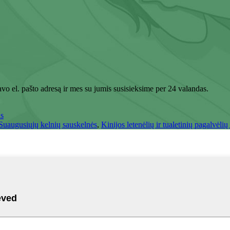
avo el. pašto adresą ir mes su jumis susisieksime per 24 valandas.
as
Suaugusiųjų kelnių sauskelnės
,
Kinijos letenėlių ir tualetinių pagalvėlių