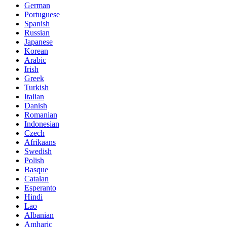
German
Portuguese
Spanish
Russian
Japanese
Korean
Arabic
Irish
Greek
Turkish
Italian
Danish
Romanian
Indonesian
Czech
Afrikaans
Swedish
Polish
Basque
Catalan
Esperanto
Hindi
Lao
Albanian
Amharic