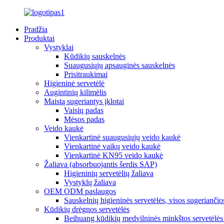
Pradžia
Produktai
Vystyklai
Kūdikių sauskelnės
Suaugusiųjų apsauginės sauskelnės
Prisitraukimai
Higieninė servetėlė
Augintinių kilimėlis
Maistą sugeriantys įklotai
Vaisių padas
Mėsos padas
Veido kaukė
Vienkartinė suaugusiųjų veido kaukė
Vienkartinė vaikų veido kaukė
Vienkartinė KN95 veido kaukė
Žaliava (absorbuojantis šerdis SAP)
Higieninių servetėlių žaliava
Vystyklų žaliava
OEM ODM paslaugos
Sauskelnių higieninės servetėlės, visos sugerian
Kūdikių drėgnos servetėlės
Beihuang kūdikių medvilninės minkštos servetėlės 