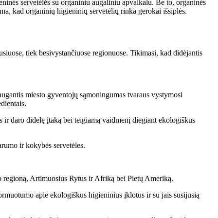
ninės servetėlės ​​su organiniu augaliniu apvalkalu. Be to, organinės
oma, kad organinių higieninių servetėlių rinka gerokai išsiplės.
iusiuose, tiek besivystančiuose regionuose. Tikimasi, kad didėjantis
ri augantis miesto gyventojų sąmoningumas tvaraus vystymosi
dientais.
 ir daro didelę įtaką bei teigiamą vaidmenį diegiant ekologiškus
arumo ir kokybės servetėles.
o regioną, Artimuosius Rytus ir Afriką bei Pietų Ameriką.
muotumo apie ekologiškus higieninius įklotus ir su jais susijusią