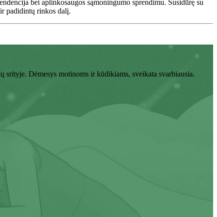
 šia tendencija bei aplinkosaugos sąmoningumo sprendimu. Susidūrę su
ir padidintų rinkos dalį.
tų srityje. Dėmesys motinoms ir kūdikiams, sveikata svarbiausia.