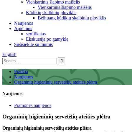
Vienkartinis šlapimo maišelis
Vienkartinis šlapimo maišelis
Kūdikių skalbinių ploviklis
Beihuang kūdikių skalbinių ploviklis
Naujienos
Apie mus
sertifikatas
Ekskursija po gamyklą
Susisiekite su mumis
English
Pradžia
Naujienos
Organinių higieninių servetėlių ateities plėtra
Naujienos
Pramonės naujienos
Organinių higieninių servetėlių ateities plėtra
Organinių higieninių servetėlių ateities plėtra