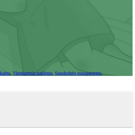
 kaina
,
Vienkartinis paklotas
,
Sauskelnės suaugusiems
,