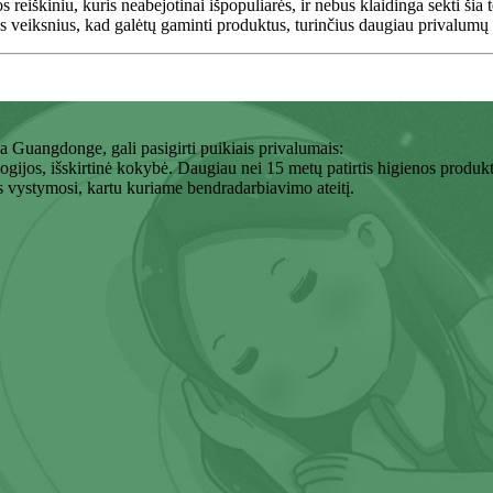
os reiškiniu, kuris neabejotinai išpopuliarės, ir nebus klaidinga sekti
jos veiksnius, kad galėtų gaminti produktus, turinčius daugiau privalumų 
 Guangdonge, gali pasigirti puikiais privalumais:
ogijos, išskirtinė kokybė. Daugiau nei 15 metų patirtis higienos produk
 vystymosi, kartu kuriame bendradarbiavimo ateitį.