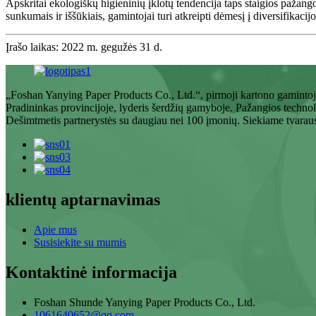
Apskritai ekologiškų higieninių įklotų tendencija taps staigios pažang
sunkumais ir iššūkiais, gamintojai turi atkreipti dėmesį į diversifikaci
Įrašo laikas: 2022 m. gegužės 31 d.
„Foshan Yanying Paper Products Co., Ltd.“, pirmoji kartono gamintoja
Pradininkas provincijoje, lyderis šerdžių gamyboje. Pažangios technol
Dešimtmetis partnerystės su daugiau nei 100 įmonių. Siekiame tvaraus
klientų aptarnavimas
Apie mus
Susisiekite su mumis
Kontaktinė informacija
Foshan Shunde Yanying Paper Products Co., Ltd.
1061640652@qq.com