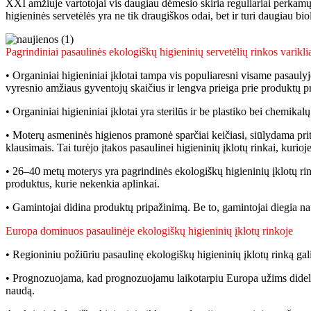
XXI amžiuje vartotojai vis daugiau dėmesio skiria reguliariai perkamų p
higieninės servetėlės ​​yra ne tik draugiškos odai, bet ir turi daugiau b
Pagrindiniai pasaulinės ekologiškų higieninių servetėlių rinkos varikli
• Organiniai higieniniai įklotai tampa vis populiaresni visame pasaulyj
vyresnio amžiaus gyventojų skaičius ir lengva prieiga prie produktų 
• Organiniai higieniniai įklotai yra sterilūs ir be plastiko bei chemika
• Moterų asmeninės higienos pramonė sparčiai keičiasi, siūlydama pri
klausimais. Tai turėjo įtakos pasaulinei higieninių įklotų rinkai, kurio
• 26–40 metų moterys yra pagrindinės ekologiškų higieninių įklotų rin
produktus, kurie nekenkia aplinkai.
• Gamintojai didina produktų pripažinimą. Be to, gamintojai diegia n
Europa dominuos pasaulinėje ekologiškų higieninių įklotų rinkoje
• Regioniniu požiūriu pasaulinę ekologiškų higieninių įklotų rinką ga
• Prognozuojama, kad prognozuojamu laikotarpiu Europa užims didelę pa
naudą.