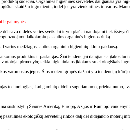
roduktų sudėčiai. Organinės higieninės servetėlės ​​daugiausia yra higie
iologiškai skaidžių ingredientų, todėl jos yra vienkartinės ir tvarios. Man
ai ir galimybės
e dėl savo didelės vertės sveikatai ir yra plačiai naudojami tiek išsivysč
prognozuojamu laikotarpiu paskatins organinės higienos rinką.
lų. Tvarios medžiagos skatins organinių higieninių įklotų paklausą.
taikomus produktus ir paslaugas. Šiai tendencijai daugiausia įtakos tu
je vartotojai pirmenybę teikia higieniniams įklotams su ekologiškais ingre
kos varomosios jėgos. Šios moterų grupės dažnai yra tendencijų kūrėjos
aujas technologijas, kad gamintų didelio sugeriamumo, prieinamumo, tv
lima suskirstyti į Šiaurės Ameriką, Europą, Azijos ir Ramiojo vandenyn
saulinės ekologiškų servetėlių rinkos dalį dėl didėjančio moterų infor