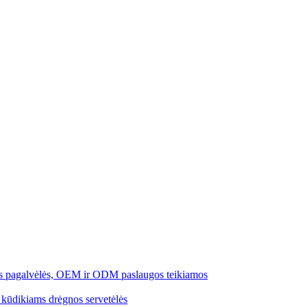
čios pagalvėlės, OEM ir ODM paslaugos teikiamos
​​kūdikiams drėgnos servetėlės