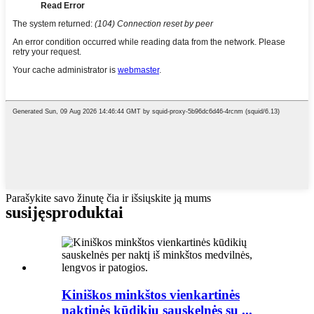
Parašykite savo žinutę čia ir išsiųskite ją mums
susijęs
produktai
Kiniškos minkštos vienkartinės
naktinės kūdikių sauskelnės su ...