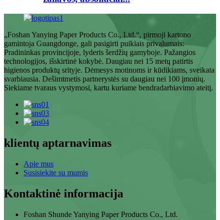
„Foshan Yanying Paper Products Co., Ltd.“, pirmoji kartono
gamintoja Guangdonge, gali pasigirti puikiais privalumais:
Pradininkas provincijoje, lyderis šerdžių gamyboje. Pažangios
technologijos, išskirtinė kokybė. Daugiau nei 15 metų patirtis
higienos produktų srityje. Dėmesys motinoms ir kūdikiams, sveikata
svarbiausia. Dešimtmetis partnerystės su daugiau nei 100 įmonių.
Siekiame tvaraus vystymosi, kartu kuriame bendradarbiavimo ateitį.
klientų aptarnavimas
Apie mus
Susisiekite su mumis
Kontaktinė informacija
Foshan Shunde Yanying Paper Products Co., Ltd.