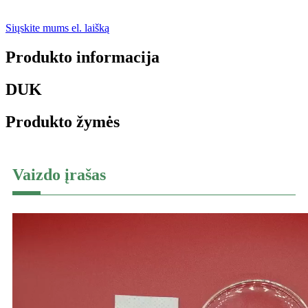
Siųskite mums el. laišką
Produkto informacija
DUK
Produkto žymės
Vaizdo įrašas