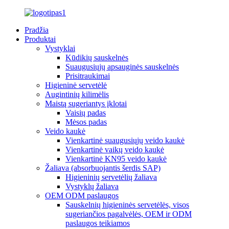
Pradžia
Produktai
Vystyklai
Kūdikių sauskelnės
Suaugusiųjų apsauginės sauskelnės
Prisitraukimai
Higieninė servetėlė
Augintinių kilimėlis
Maistą sugeriantys įklotai
Vaisių padas
Mėsos padas
Veido kaukė
Vienkartinė suaugusiųjų veido kaukė
Vienkartinė vaikų veido kaukė
Vienkartinė KN95 veido kaukė
Žaliava (absorbuojantis šerdis SAP)
Higieninių servetėlių žaliava
Vystyklų žaliava
OEM ODM paslaugos
Sauskelnių higieninės servetėlės, visos
sugeriančios pagalvėlės, OEM ir ODM
paslaugos teikiamos