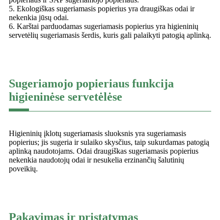
5. Ekologiškas sugeriamasis popierius yra draugiškas odai ir
nekenkia jūsų odai.
6. Karštai parduodamas sugeriamasis popierius yra higieninių
servetėlių sugeriamasis šerdis, kuris gali palaikyti patogią aplinką.
Sugeriamojo popieriaus funkcija
higieninėse servetėlėse
Higieninių įklotų sugeriamasis sluoksnis yra sugeriamasis
popierius; jis sugeria ir sulaiko skysčius, taip sukurdamas patogią
aplinką naudotojams. Odai draugiškas sugeriamasis popierius
nekenkia naudotojų odai ir nesukelia erzinančių šalutinių
poveikių.
Pakavimas ir pristatymas