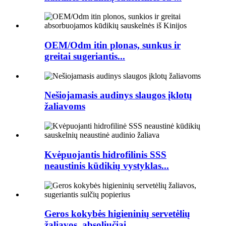
OEM/Odm itin plonas, sunkus ir
greitai sugeriantis...
Nešiojamasis audinys slaugos įklotų
žaliavoms
Kvėpuojantis hidrofilinis SSS
neaustinis kūdikių vystyklas...
Geros kokybės higieninių servetėlių
žaliavos, absoliučiai...