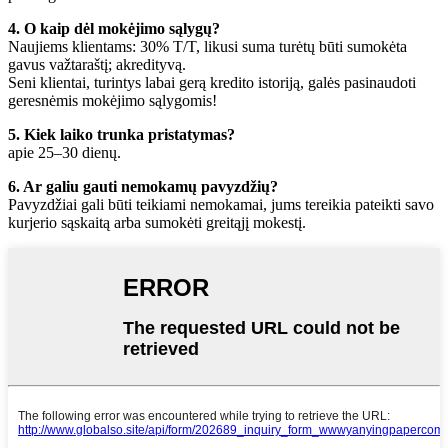
4. O kaip dėl mokėjimo sąlygų?
Naujiems klientams: 30% T/T, likusi suma turėtų būti sumokėta
gavus važtaraštį; akredityvą.
Seni klientai, turintys labai gerą kredito istoriją, galės pasinaudoti
geresnėmis mokėjimo sąlygomis!
5. Kiek laiko trunka pristatymas?
apie 25–30 dienų.
6. Ar galiu gauti nemokamų pavyzdžių?
Pavyzdžiai gali būti teikiami nemokamai, jums tereikia pateikti savo
kurjerio sąskaitą arba sumokėti greitąjį mokestį.