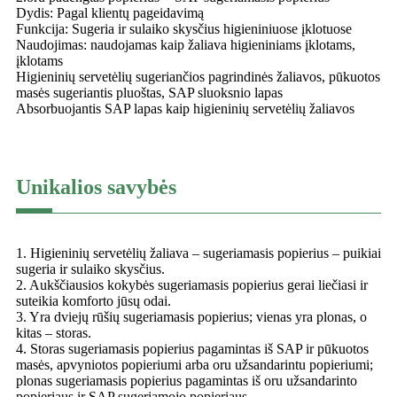
Dydis: Pagal klientų pageidavimą
Funkcija: Sugeria ir sulaiko skysčius higieniniuose įklotuose
Naudojimas: naudojamas kaip žaliava higieniniams įklotams,
įklotams
Higieninių servetėlių sugeriančios pagrindinės žaliavos, pūkuotos
masės sugeriantis pluoštas, SAP sluoksnio lapas
Absorbuojantis SAP lapas kaip higieninių servetėlių žaliavos
Unikalios savybės
1. Higieninių servetėlių žaliava – sugeriamasis popierius – puikiai
sugeria ir sulaiko skysčius.
2. Aukščiausios kokybės sugeriamasis popierius gerai liečiasi ir
suteikia komforto jūsų odai.
3. Yra dviejų rūšių sugeriamasis popierius; vienas yra plonas, o
kitas – storas.
4. Storas sugeriamasis popierius pagamintas iš SAP ir pūkuotos
masės, apvyniotos popieriumi arba oru užsandarintu popieriumi;
plonas sugeriamasis popierius pagamintas iš oru užsandarinto
popieriaus ir SAP sugeriamojo popieriaus.