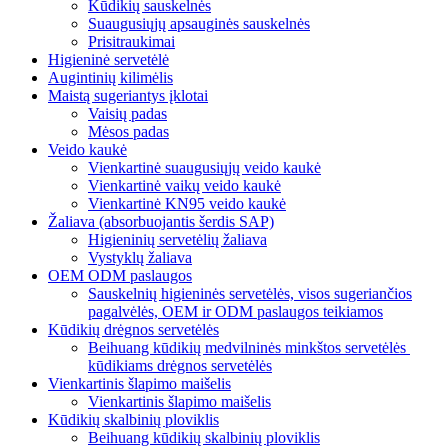
Kūdikių sauskelnės
Suaugusiųjų apsauginės sauskelnės
Prisitraukimai
Higieninė servetėlė
Augintinių kilimėlis
Maistą sugeriantys įklotai
Vaisių padas
Mėsos padas
Veido kaukė
Vienkartinė suaugusiųjų veido kaukė
Vienkartinė vaikų veido kaukė
Vienkartinė KN95 veido kaukė
Žaliava (absorbuojantis šerdis SAP)
Higieninių servetėlių žaliava
Vystyklų žaliava
OEM ODM paslaugos
Sauskelnių higieninės servetėlės, visos sugeriančios
pagalvėlės, OEM ir ODM paslaugos teikiamos
Kūdikių drėgnos servetėlės
Beihuang kūdikių medvilninės minkštos servetėlės ​​
kūdikiams drėgnos servetėlės
Vienkartinis šlapimo maišelis
Vienkartinis šlapimo maišelis
Kūdikių skalbinių ploviklis
Beihuang kūdikių skalbinių ploviklis