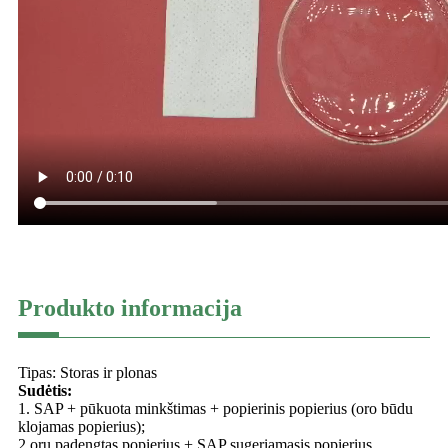
Produkto informacija
Tipas: Storas ir plonas
Sudėtis:
1. SAP + pūkuota minkštimas + popierinis popierius (oro būdu
klojamas popierius);
2.oru padengtas popierius + SAP sugeriamasis popierius