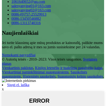
1061640652@qq.com
salesyanying01@163.com
salesyanying02@163.com
0086-(0)757-25529913
0086-13450546882
0086-13113740316
Naujienlaiškiai
Jei turite klausimų apie mūsų produktus ar kainoraštį, palikite mums
savo el. pašto adresą ir mes su jumis susisieksime per 24 valandas.
Nemokami pavyzdžiai
© Autorių teisės - 2010–2023: Visos teisės saugomos.
Svetainės
planas
Vienkartinis paklotas
,
Kinijos letenėlių ir tualetinių pagalvėlių kaina
,
Vienkartiniai paminkštinimai suaugusiesiems
,
Sauskelnės
suaugusiems
,
Higieninės sauskelnės
,
Suaugusiųjų kelnių sauskelnės
,
Siųsti el. laišką
x