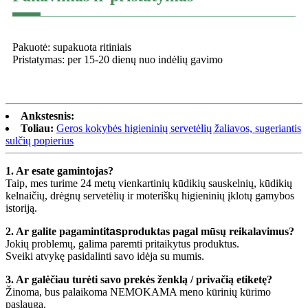
Pakuotė: supakuota ritiniais
Pristatymas: per 15-20 dienų nuo indėlių gavimo
Ankstesnis:
Toliau:
Geros kokybės higieninių servetėlių žaliavos, sugeriantis
sulčių popierius
1. Ar esate gamintojas?
Taip, mes turime 24 metų vienkartinių kūdikių sauskelnių, kūdikių
kelnaičių, drėgnų servetėlių ir moteriškų higieninių įklotų gamybos
istoriją.
2. Ar galite pagaminti
tas
produktas pagal mūsų reikalavimus?
Jokių problemų, galima paremti pritaikytus produktus.
Sveiki atvykę pasidalinti savo idėja su mumis.
3. Ar galėčiau turėti savo prekės ženklą / privačią etiketę?
Žinoma, bus palaikoma NEMOKAMA meno kūrinių kūrimo
paslauga.