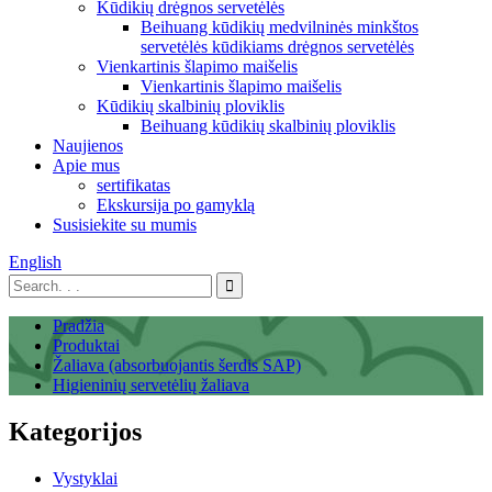
Kūdikių drėgnos servetėlės
Beihuang kūdikių medvilninės minkštos
servetėlės ​​kūdikiams drėgnos servetėlės
Vienkartinis šlapimo maišelis
Vienkartinis šlapimo maišelis
Kūdikių skalbinių ploviklis
Beihuang kūdikių skalbinių ploviklis
Naujienos
Apie mus
sertifikatas
Ekskursija po gamyklą
Susisiekite su mumis
English
Pradžia
Produktai
Žaliava (absorbuojantis šerdis SAP)
Higieninių servetėlių žaliava
Kategorijos
Vystyklai